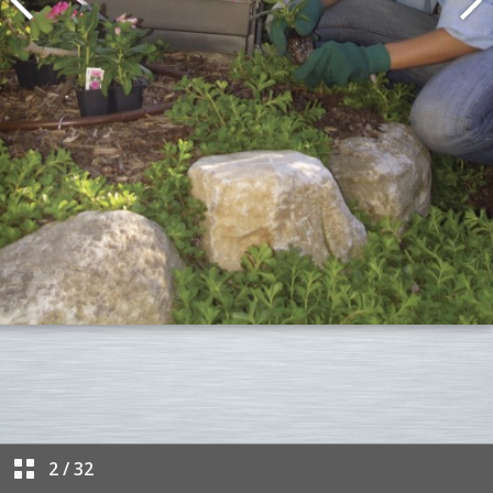
2
/
32